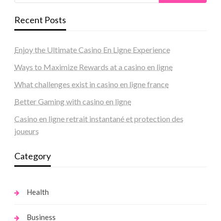
Recent Posts
Enjoy the Ultimate Casino En Ligne Experience
Ways to Maximize Rewards at a casino en ligne
What challenges exist in casino en ligne france
Better Gaming with casino en ligne
Casino en ligne retrait instantané et protection des
joueurs
Category
Health
Business