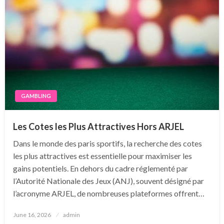
GAMBLING
Les Cotes les Plus Attractives Hors ARJEL
Dans le monde des paris sportifs, la recherche des cotes
les plus attractives est essentielle pour maximiser les
gains potentiels. En dehors du cadre réglementé par
l’Autorité Nationale des Jeux (ANJ), souvent désigné par
l’acronyme ARJEL, de nombreuses plateformes offrent…
Posted
June 16, 2026
admin
on