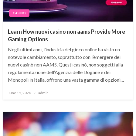
CASINO
Learn How nuovi casino non aams Provide More
Gaming Options
Negli ultimi anni, l’industria del gioco online ha visto un
notevole cambiamento, soprattutto con l’emergere dei
nuovi casinò non AAMS. Questi casinò, non soggetti alla
regolamentazione dell’Agenzia delle Dogane e dei
Monopoli in Italia, offrono una vasta gamma di opzioni…
Posted
June 19, 2026
admin
on