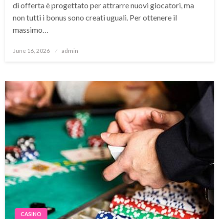
di offerta è progettato per attrarre nuovi giocatori, ma
non tutti i bonus sono creati uguali. Per ottenere il
massimo…
Posted
June 16, 2026
admin
on
CASINO