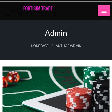
Skip
to
content
Strong Deals
Fortisim Trade
Admin
HOMEPAGE
AUTHOR :ADMIN