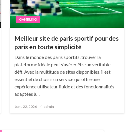
GAMBLING
Meilleur site de paris sportif pour des
paris en toute simplicité
Dans le monde des paris sportifs, trouver la
plateforme idéale peut s’avérer être un véritable
défi. Avec la multitude de sites disponibles, il est
essentiel de choisir un service qui offre une
expérience utilisateur fluide et des fonctionnalités
adaptées à…
Posted
June 22, 2026
admin
on