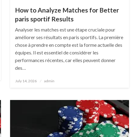
How to Analyze Matches for Better
paris sportif Results
Analyser les matches est une étape cruciale pour
améliorer ses résultats en paris sportifs. La première
chose à prendre en compte est la forme actuelle des
équipes. Il est essentiel de considérer les
performances récentes, car elles peuvent donner
des…
Posted
July 14, 2026
admin
on