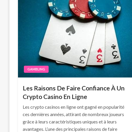
GAMBLING
Les Raisons De Faire Confiance À Un
Crypto Casino En Ligne
Les crypto casinos en ligne ont gagné en popularité
ces dernières années, attirant de nombreux joueurs
grâce à leurs caractéristiques uniques et à leurs
avantages. L’une des principales raisons de faire