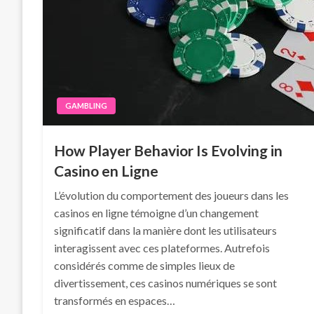
GAMBLING
How Player Behavior Is Evolving in
Casino en Ligne
L’évolution du comportement des joueurs dans les
casinos en ligne témoigne d’un changement
significatif dans la manière dont les utilisateurs
interagissent avec ces plateformes. Autrefois
considérés comme de simples lieux de
divertissement, ces casinos numériques se sont
transformés en espaces…