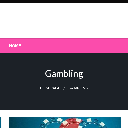
HOME
Gambling
HOMEPAGE
GAMBLING