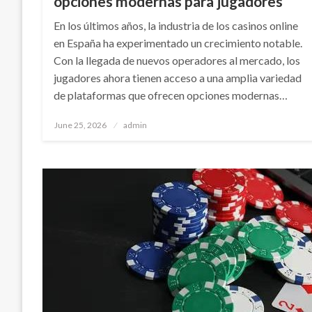
opciones modernas para jugadores
En los últimos años, la industria de los casinos online
en España ha experimentado un crecimiento notable.
Con la llegada de nuevos operadores al mercado, los
jugadores ahora tienen acceso a una amplia variedad
de plataformas que ofrecen opciones modernas…
Posted
June 25, 2026
admin
on