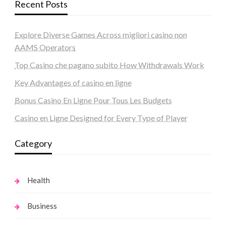
Recent Posts
Explore Diverse Games Across migliori casino non
AAMS Operators
Top Casino che pagano subito How Withdrawals Work
Key Advantages of casino en ligne
Bonus Casino En Ligne Pour Tous Les Budgets
Casino en Ligne Designed for Every Type of Player
Category
Health
Business