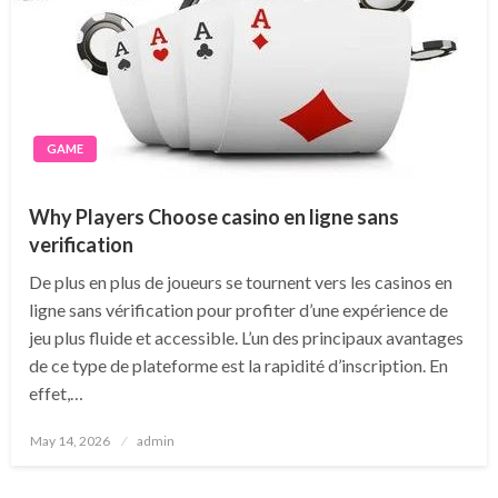
GAME
Why Players Choose casino en ligne sans
verification
De plus en plus de joueurs se tournent vers les casinos en
ligne sans vérification pour profiter d’une expérience de
jeu plus fluide et accessible. L’un des principaux avantages
de ce type de plateforme est la rapidité d’inscription. En
effet,…
Posted
May 14, 2026
admin
on