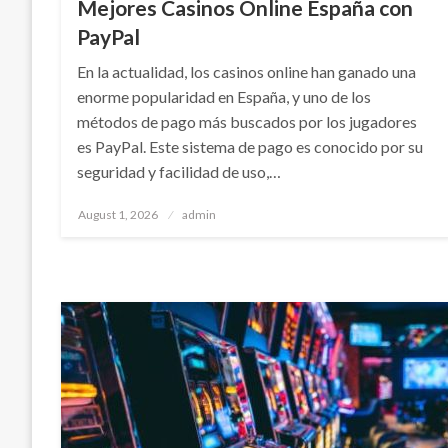
Mejores Casinos Online España con
PayPal
En la actualidad, los casinos online han ganado una
enorme popularidad en España, y uno de los
métodos de pago más buscados por los jugadores
es PayPal. Este sistema de pago es conocido por su
seguridad y facilidad de uso,…
Posted
August 1, 2026
admin
on