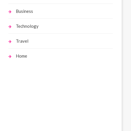
Business
Technology
Travel
Home