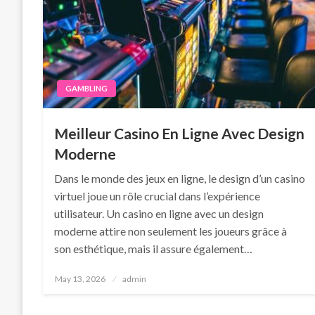
GAMBLING
Meilleur Casino En Ligne Avec Design
Moderne
Dans le monde des jeux en ligne, le design d’un casino
virtuel joue un rôle crucial dans l’expérience
utilisateur. Un casino en ligne avec un design
moderne attire non seulement les joueurs grâce à
son esthétique, mais il assure également…
Posted
May 13, 2026
admin
on