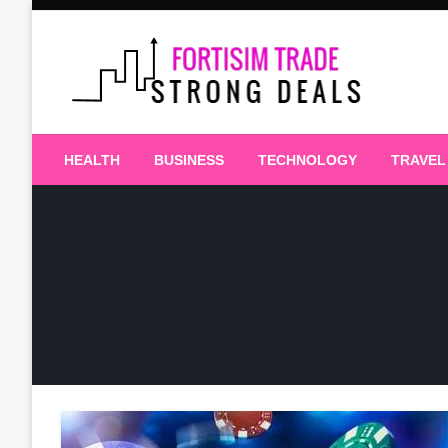
Skip
to
content
Strong Deals
Fortisim Trade
HEALTH
BUSINESS
TECHNOLOGY
TRAVEL