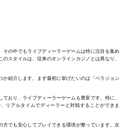
、その中でもライブディーラーゲームは特に注目を集め
このスタイルは、従来のオンラインカジノとは異なり、
つか紹介します。まず最初に挙げたいのは「ベラジョン
しており、ライブディーラーゲームも豊富です。特に、
で、リアルタイムでディーラーと対戦することができま
の方でも安心してプレイできる環境が整っています。次