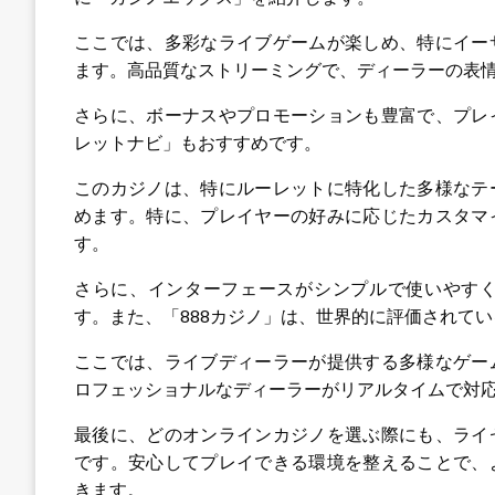
ここでは、多彩なライブゲームが楽しめ、特にイー
ます。高品質なストリーミングで、ディーラーの表
さらに、ボーナスやプロモーションも豊富で、プレ
レットナビ」もおすすめです。
このカジノは、特にルーレットに特化した多様なテ
めます。特に、プレイヤーの好みに応じたカスタマ
す。
さらに、インターフェースがシンプルで使いやす
す。また、「888カジノ」は、世界的に評価されて
ここでは、ライブディーラーが提供する多様なゲー
ロフェッショナルなディーラーがリアルタイムで対
最後に、どのオンラインカジノを選ぶ際にも、ライ
です。安心してプレイできる環境を整えることで、
きます。