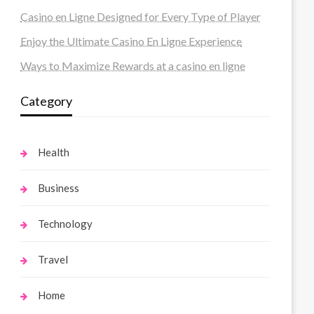
Casino en Ligne Designed for Every Type of Player
Enjoy the Ultimate Casino En Ligne Experience
Ways to Maximize Rewards at a casino en ligne
Category
Health
Business
Technology
Travel
Home