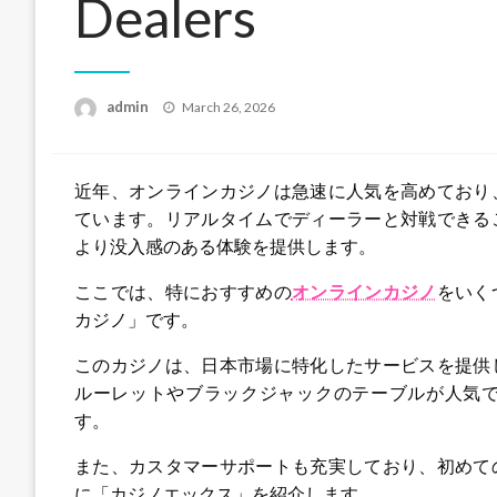
Dealers
Posted
admin
March 26, 2026
on
近年、オンラインカジノは急速に人気を高めており
ています。リアルタイムでディーラーと対戦できる
より没入感のある体験を提供します。
ここでは、特におすすめの
オンラインカジノ
をいく
カジノ」です。
このカジノは、日本市場に特化したサービスを提供
ルーレットやブラックジャックのテーブルが人気
す。
また、カスタマーサポートも充実しており、初めて
に「カジノエックス」を紹介します。