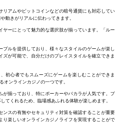
サリアムやビットコインなどの暗号通貨にも対応してい
情や動きがリアルに伝わってきます。
イヤーにとって魅力的な選択肢が揃っています。「ルー
ーブルを提供しており、様々なスタイルのゲームが楽し
イズが可能で、自分だけのプレイスタイルを確立できま
く、初心者でもスムーズにゲームを楽しむことができま
いるオンラインカジノの一つです。
ムが揃っており、特にポーカーやバカラが人気です。プ
応してくれるため、臨場感あふれる体験が楽しめます。
センスの有無やセキュリティ対策を確認することが重要
より楽しいオンラインカジノライフを実現することがで