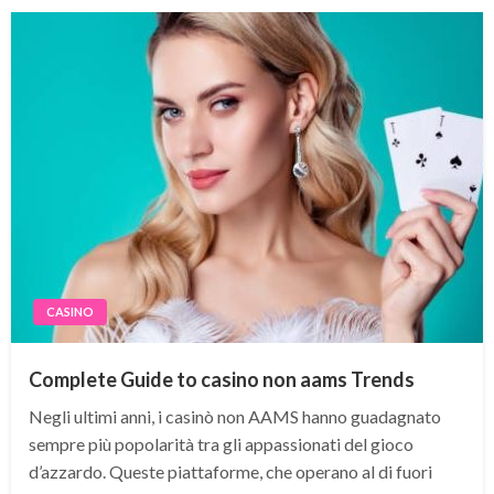
CASINO
Complete Guide to casino non aams Trends
Negli ultimi anni, i casinò non AAMS hanno guadagnato
sempre più popolarità tra gli appassionati del gioco
d’azzardo. Queste piattaforme, che operano al di fuori