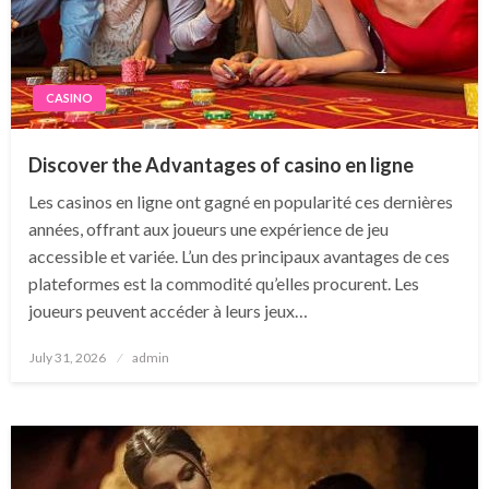
CASINO
Discover the Advantages of casino en ligne
Les casinos en ligne ont gagné en popularité ces dernières
années, offrant aux joueurs une expérience de jeu
accessible et variée. L’un des principaux avantages de ces
plateformes est la commodité qu’elles procurent. Les
joueurs peuvent accéder à leurs jeux…
Posted
July 31, 2026
admin
on