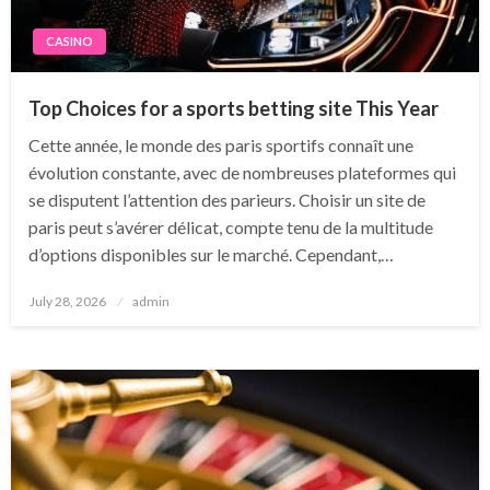
CASINO
Top Choices for a sports betting site This Year
Cette année, le monde des paris sportifs connaît une
évolution constante, avec de nombreuses plateformes qui
se disputent l’attention des parieurs. Choisir un site de
paris peut s’avérer délicat, compte tenu de la multitude
d’options disponibles sur le marché. Cependant,…
Posted
July 28, 2026
admin
on