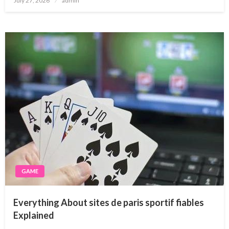
July 27, 2026
admin
on
GAME
Everything About sites de paris sportif fiables
Explained