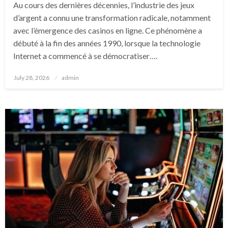
Au cours des dernières décennies, l’industrie des jeux
d’argent a connu une transformation radicale, notamment
avec l’émergence des casinos en ligne. Ce phénomène a
débuté à la fin des années 1990, lorsque la technologie
Internet a commencé à se démocratiser….
Posted
July 28, 2026
admin
on