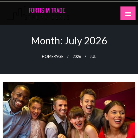
Skip
to
content
Strong Deals
Fortisim Trade
Month:
July 2026
HOMEPAGE
2026
JUL