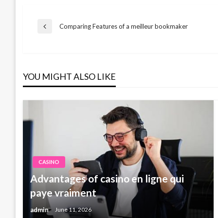
Post
Comparing Features of a meilleur bookmaker
Previous
Post
navigation
YOU MIGHT ALSO LIKE
CASINO
Advantages of casino en ligne qui
paye vraiment
admin
June 11, 2026