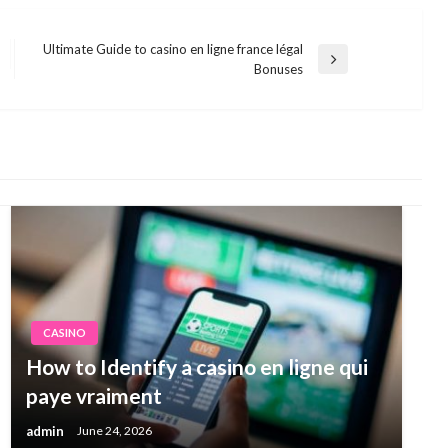
Ultimate Guide to casino en ligne france légal
Next
Bonuses
Post
CASINO
How to Identify a casino en ligne qui
paye vraiment
admin
June 24, 2026