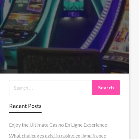
Recent Posts
Enjoy the Ultimate Casino En Ligne Experience
What challenges exist in casino en ligne france