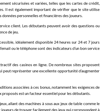
ement sécurisées et variées, telles que les cartes de crédit,
s. Il est également important de vérifier que le site utilise
 données personnelles et financières des joueurs.
service client. Les débutants peuvent avoir des questions ou
ence de jeu.
accessible, idéalement disponible 24 heures sur 24 et 7 jours
, l’email ou le téléphone sont des indicateurs d’un bon service
ractif des casinos en ligne. De nombreux sites proposent
ui peut représenter une excellente opportunité d’augmenter
onditions associées à ces bonus, notamment les exigences de
eux proposés est un facteur essentiel pour les débutants.
e jeux, allant des machines à sous aux jeux de table comme le
x joueurs de trouver facilement des jeux qui correspondent à