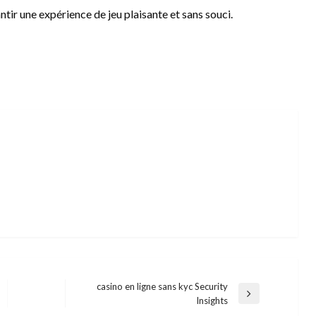
ntir une expérience de jeu plaisante et sans souci.
casino en ligne sans kyc Security
Next
Insights
Post