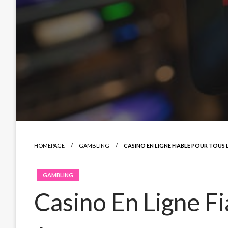
HOMEPAGE
GAMBLING
CASINO EN LIGNE FIABLE POUR TOUS 
GAMBLING
Casino En Ligne Fi