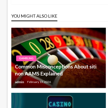
navigation
YOU MIGHT ALSO LIKE
GAMBLING
Common Misconceptions About siti
non AAMS Explained
admin
February 13, 2026