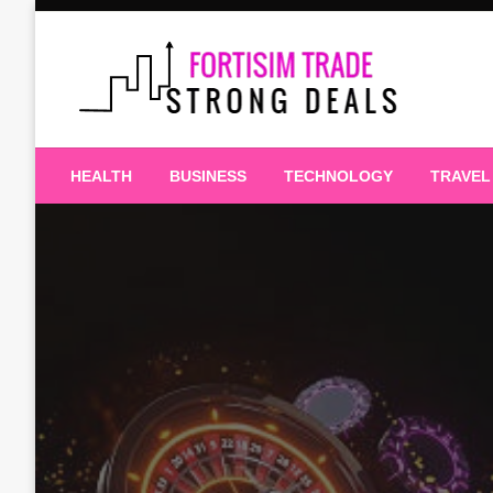
Skip
to
content
Strong Deals
Fortisim Trade
HEALTH
BUSINESS
TECHNOLOGY
TRAVEL