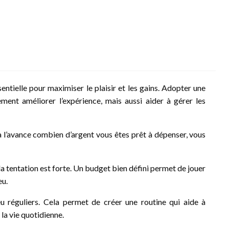
sentielle pour maximiser le plaisir et les gains. Adopter une
ent améliorer l’expérience, mais aussi aider à gérer les
 l’avance combien d’argent vous êtes prêt à dépenser, vous
la tentation est forte. Un budget bien défini permet de jouer
eu.
jeu réguliers. Cela permet de créer une routine qui aide à
 la vie quotidienne.