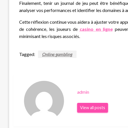
Finalement, tenir un journal de jeu peut être bénéfiqu
analyser vos performances et identifier les domaines à a
Cette réflexion continue vous aidera à ajuster votre appr
de cohérence, les joueurs de
casino en ligne
peuvent
minimisant les risques associés.
Tagged:
Online gambling
admin
View all posts