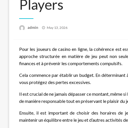
Players
Posted
admin
May 13, 2026
on
Pour les joueurs de casino en ligne, la cohérence est es
approche structurée en matière de jeu peut non seulem
finances et à prévenir les comportements compulsifs.
Cela commence par établir un budget. En déterminant à
vous protégez des pertes excessives.
Il est crucial de ne jamais dépasser ce montant, même si 
de manière responsable tout en préservant le plaisir du j
Ensuite, il est important de choisir des horaires de 
maintenir un équilibre entre le jeu et d’autres activités de