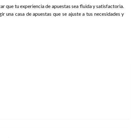
r que tu experiencia de apuestas sea fluida y satisfactoria.
gir una casa de apuestas que se ajuste a tus necesidades y