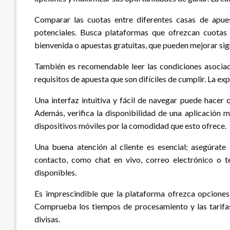
Comparar las cuotas entre diferentes casas de apue
potenciales. Busca plataformas que ofrezcan cuotas
bienvenida o apuestas gratuitas, que pueden mejorar sig
También es recomendable leer las condiciones asociad
requisitos de apuesta que son difíciles de cumplir. La ex
Una interfaz intuitiva y fácil de navegar puede hacer
Además, verifica la disponibilidad de una aplicación 
dispositivos móviles por la comodidad que esto ofrece.
Una buena atención al cliente es esencial; asegúrate
contacto, como chat en vivo, correo electrónico o t
disponibles.
Es imprescindible que la plataforma ofrezca opciones 
Comprueba los tiempos de procesamiento y las tarifas
divisas.