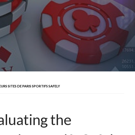
URS SITES DE PARIS SPORTIFS SAFELY
aluating the