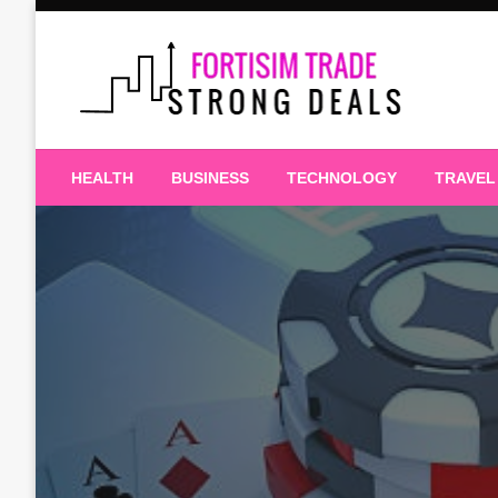
Skip
to
content
Strong Deals
Fortisim Trade
HEALTH
BUSINESS
TECHNOLOGY
TRAVEL