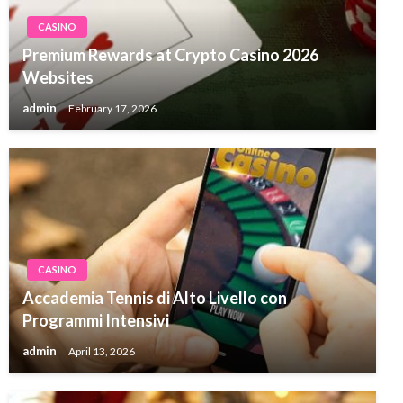
CASINO
Premium Rewards at Crypto Casino 2026
Websites
admin
February 17, 2026
CASINO
Accademia Tennis di Alto Livello con
Programmi Intensivi
admin
April 13, 2026