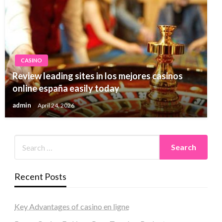
CASINO
Review leading sites in los mejores casinos
online españa easily today
admin
April 24, 2026
Recent Posts
Key Advantages of casino en ligne