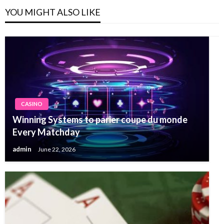
YOU MIGHT ALSO LIKE
CASINO
Winning Systems to parier coupe du monde
Every Matchday
admin
June 22, 2026