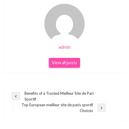
admin
View all posts
Post
Benefits of a Trusted Meilleur Site de Pari
Previous
Sportif
navigation
Post
Top European meilleur site de paris sportif
Next
Choices
Post