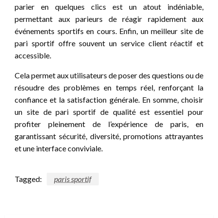
parier en quelques clics est un atout indéniable,
permettant aux parieurs de réagir rapidement aux
événements sportifs en cours. Enfin, un meilleur site de
pari sportif offre souvent un service client réactif et
accessible.
Cela permet aux utilisateurs de poser des questions ou de
résoudre des problèmes en temps réel, renforçant la
confiance et la satisfaction générale. En somme, choisir
un site de pari sportif de qualité est essentiel pour
profiter pleinement de l’expérience de paris, en
garantissant sécurité, diversité, promotions attrayantes
et une interface conviviale.
Tagged:
paris sportif