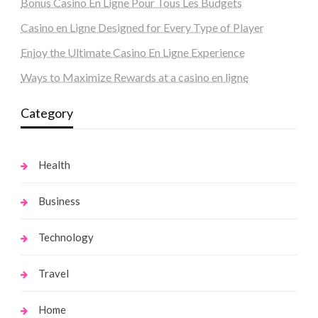
Bonus Casino En Ligne Pour Tous Les Budgets
Casino en Ligne Designed for Every Type of Player
Enjoy the Ultimate Casino En Ligne Experience
Ways to Maximize Rewards at a casino en ligne
Category
Health
Business
Technology
Travel
Home