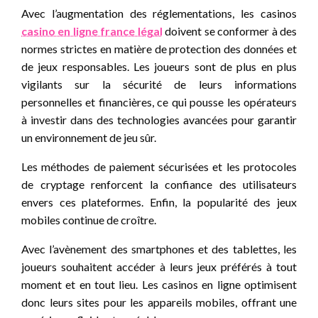
Avec l’augmentation des réglementations, les casinos
casino en ligne france légal
doivent se conformer à des
normes strictes en matière de protection des données et
de jeux responsables. Les joueurs sont de plus en plus
vigilants sur la sécurité de leurs informations
personnelles et financières, ce qui pousse les opérateurs
à investir dans des technologies avancées pour garantir
un environnement de jeu sûr.
Les méthodes de paiement sécurisées et les protocoles
de cryptage renforcent la confiance des utilisateurs
envers ces plateformes. Enfin, la popularité des jeux
mobiles continue de croître.
Avec l’avènement des smartphones et des tablettes, les
joueurs souhaitent accéder à leurs jeux préférés à tout
moment et en tout lieu. Les casinos en ligne optimisent
donc leurs sites pour les appareils mobiles, offrant une