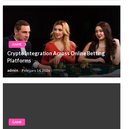
GAME
Crypto Integration Across Online Betting
Platforms
admin
February 14, 2026
GAME