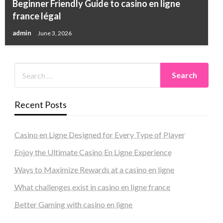
Beginner Friendly Guide to casino en ligne
france légal
admin
June 3, 2026
Recent Posts
Casino en Ligne Designed for Every Type of Player
Enjoy the Ultimate Casino En Ligne Experience
Ways to Maximize Rewards at a casino en ligne
What challenges exist in casino en ligne france
Better Gaming with casino en ligne