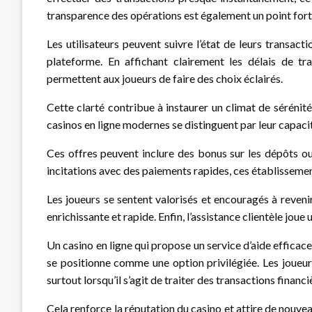
transparence des opérations est également un point fort 
Les utilisateurs peuvent suivre l’état de leurs transact
plateforme. En affichant clairement les délais de t
permettent aux joueurs de faire des choix éclairés.
Cette clarté contribue à instaurer un climat de sérénité
casinos en ligne modernes se distinguent par leur capacit
Ces offres peuvent inclure des bonus sur les dépôts 
incitations avec des paiements rapides, ces établissement
Les joueurs se sentent valorisés et encouragés à reveni
enrichissante et rapide. Enfin, l’assistance clientèle joue 
Un casino en ligne qui propose un service d’aide effica
se positionne comme une option privilégiée. Les joueu
surtout lorsqu’il s’agit de traiter des transactions financi
Cela renforce la réputation du casino et attire de nouvea