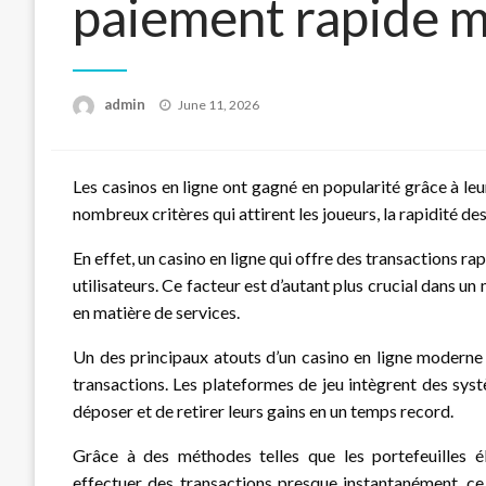
paiement rapide 
Posted
admin
June 11, 2026
on
Les casinos en ligne ont gagné en popularité grâce à leur
nombreux critères qui attirent les joueurs, la rapidité
En effet, un casino en ligne qui offre des transactions r
utilisateurs. Ce facteur est d’autant plus crucial dans 
en matière de services.
Un des principaux atouts d’un casino en ligne moderne e
transactions. Les plateformes de jeu intègrent des sy
déposer et de retirer leurs gains en un temps record.
Grâce à des méthodes telles que les portefeuilles é
effectuer des transactions presque instantanément, ce