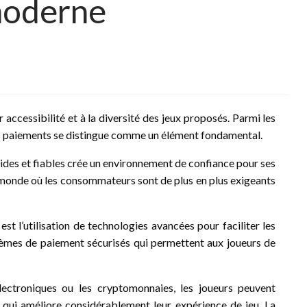
moderne
 accessibilité et à la diversité des jeux proposés. Parmi les
 des paiements se distingue comme un élément fondamental.
apides et fiables crée un environnement de confiance pour ses
un monde où les consommateurs sont de plus en plus exigeants
st l’utilisation de technologies avancées pour faciliter les
stèmes de paiement sécurisés qui permettent aux joueurs de
lectroniques ou les cryptomonnaies, les joueurs peuvent
 qui améliore considérablement leur expérience de jeu. La