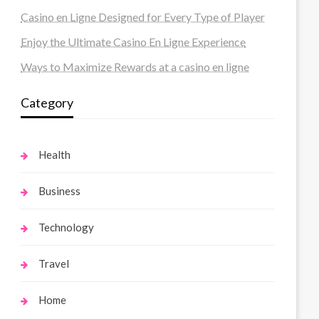
Casino en Ligne Designed for Every Type of Player
Enjoy the Ultimate Casino En Ligne Experience
Ways to Maximize Rewards at a casino en ligne
Category
Health
Business
Technology
Travel
Home