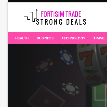
Skip
to
content
Strong Deals
Fortisim Trade
HEALTH
BUSINESS
TECHNOLOGY
TRAVEL