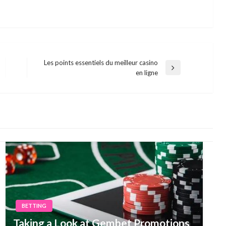
Les points essentiels du meilleur casino
Next
en ligne
Post
BETTING
Taking a Look at Gembet Promotions