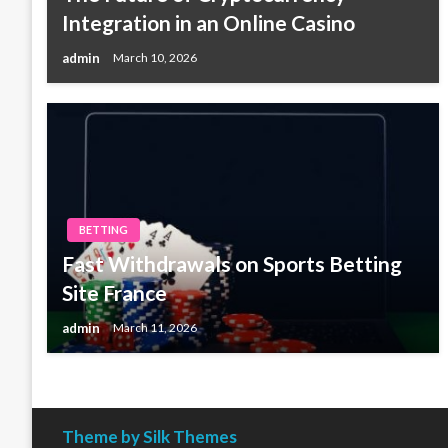
Integration in an Online Casino
admin
March 10, 2026
BETTING
Fast Withdrawals on Sports Betting
Site France
admin
March 11, 2026
Theme by Silk Themes