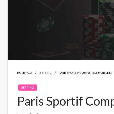
HOMEPAGE
BETTING
PARIS SPORTIF COMPATIBLE MOBILE ET
BETTING
Paris Sportif Com