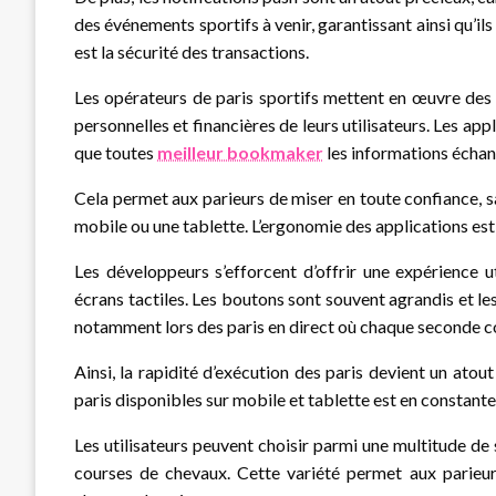
des événements sportifs à venir, garantissant ainsi qu’i
est la sécurité des transactions.
Les opérateurs de paris sportifs mettent en œuvre des
personnelles et financières de leurs utilisateurs. Les ap
que toutes
meilleur bookmaker
les informations échan
Cela permet aux parieurs de miser en toute confiance, sa
mobile ou une tablette. L’ergonomie des applications es
Les développeurs s’efforcent d’offrir une expérience u
écrans tactiles. Les boutons sont souvent agrandis et les 
notamment lors des paris en direct où chaque seconde 
Ainsi, la rapidité d’exécution des paris devient un atout
paris disponibles sur mobile et tablette est en constant
Les utilisateurs peuvent choisir parmi une multitude de 
courses de chevaux. Cette variété permet aux parieurs