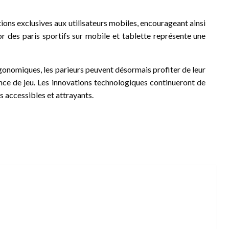
ns exclusives aux utilisateurs mobiles, encourageant ainsi
sor des paris sportifs sur mobile et tablette représente une
gonomiques, les parieurs peuvent désormais profiter de leur
ience de jeu. Les innovations technologiques continueront de
s accessibles et attrayants.