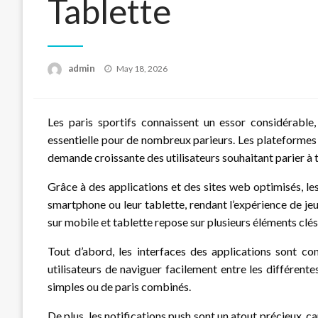
Tablette
Posted
admin
May 18, 2026
on
Les paris sportifs connaissent un essor considérable,
essentielle pour de nombreux parieurs. Les plateformes 
demande croissante des utilisateurs souhaitant parier à 
Grâce à des applications et des sites web optimisés, le
smartphone ou leur tablette, rendant l’expérience de jeu
sur mobile et tablette repose sur plusieurs éléments clés
Tout d’abord, les interfaces des applications sont co
utilisateurs de naviguer facilement entre les différentes
simples ou de paris combinés.
De plus, les notifications push sont un atout précieux, ca