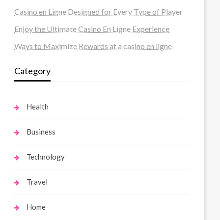
Casino en Ligne Designed for Every Type of Player
Enjoy the Ultimate Casino En Ligne Experience
Ways to Maximize Rewards at a casino en ligne
Category
Health
Business
Technology
Travel
Home