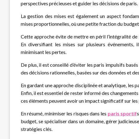
perspectives précieuses et guider les décisions de paris.
La gestion des mises est également un aspect fondamen
mises proportionnelles, où une petite fraction du budget
Cette approche évite de mettre en péril l’intégralité de 
En diversifiant les mises sur plusieurs événements, 
minimisant les pertes.
De plus, il est conseillé d’éviter les paris impulsifs ba
des décisions rationnelles, basées sur des données et des 
En gardant une approche disciplinée et analytique, les pa
Enfin, il est essentiel de rester informé des changements 
ces éléments peuvent avoir un impact significatif sur le
En résumé, minimiser les risques dans les
paris sportif
budget, se spécialiser dans un domaine, gérer judicieus
stratégies clés.