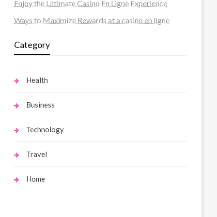
Enjoy the Ultimate Casino En Ligne Experience
Ways to Maximize Rewards at a casino en ligne
Category
Health
Business
Technology
Travel
Home