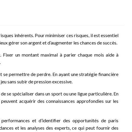
isques inhérents. Pour minimiser ces risques, il est essentiel
ux gérer son argent et d’augmenter les chances de succès.
t. Fixer un montant maximal à parier chaque mois aide à
.
eut se permettre de perdre. En ayant une stratégie financière
u jeu sans subir de pression excessive.
de se spécialiser dans un sport ou une ligue particulière. En
s peuvent acquérir des connaissances approfondies sur les
 performances et d’identifier des opportunités de paris
ndances et les analyses des experts, ce qui peut fournir des