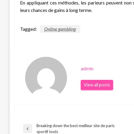
En appliquant ces méthodes, les parieurs peuvent non 
leurs chances de gains à long terme.
Tagged:
Online gambling
admin
View all posts
Breaking down the best meilleur site de paris
Post
Previous
sportif tools