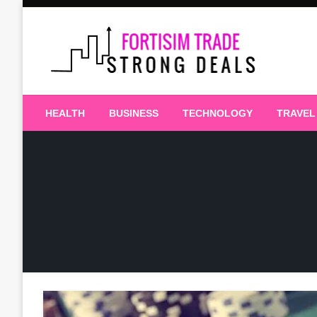
Skip
to
content
Strong Deals
Fortisim Trade
HEALTH
BUSINESS
TECHNOLOGY
TRAVEL