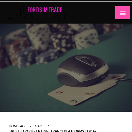
Skip
to
content
Strong Deals
Fortisim Trade
HOMEPAGE
GAME
TRUSTED POKER EN LIGNE FRANCE PLATFORMS TODAY