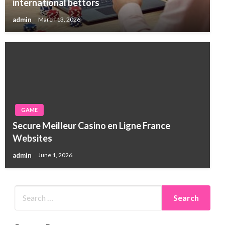
international bettors
admin
March 13, 2026
GAME
Secure Meilleur Casino en Ligne France
Websites
admin
June 1, 2026