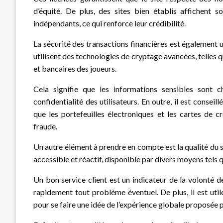
d’équité. De plus, des sites bien établis affichent 
indépendants, ce qui renforce leur crédibilité.
La sécurité des transactions financières est également u
utilisent des technologies de cryptage avancées, telles 
et bancaires des joueurs.
Cela signifie que les informations sensibles sont chi
confidentialité des utilisateurs. En outre, il est consei
que les portefeuilles électroniques et les cartes de c
fraude.
Un autre élément à prendre en compte est la qualité du se
accessible et réactif, disponible par divers moyens tels qu
Un bon service client est un indicateur de la volonté 
rapidement tout problème éventuel. De plus, il est util
pour se faire une idée de l’expérience globale proposée pa