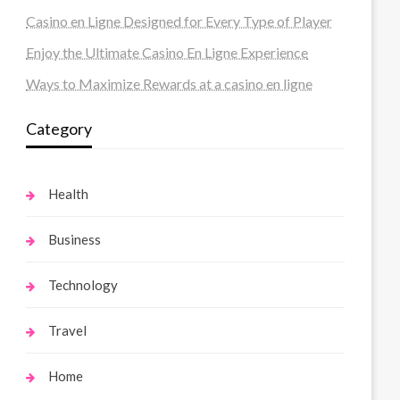
Casino en Ligne Designed for Every Type of Player
Enjoy the Ultimate Casino En Ligne Experience
Ways to Maximize Rewards at a casino en ligne
Category
Health
Business
Technology
Travel
Home