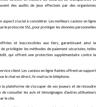
souvent des audits de jeux effectués par des organismes
n aspect crucial à considérer. Les meilleurs casinos en ligne
que le protocole SSL, pour protéger les données personnelles
ffrées et inaccessibles aux tiers, garantissant ainsi la
llé de privilégier les méthodes de paiement sécurisées, telles
rédit, qui offrent une protection supplémentaire contre la
rvice client. Les casinos en ligne fiables offrent un support
e le chat en direct, l’e-mail ou le téléphone.
de la plateforme de s’occuper de ses joueurs et de résoudre
e de consulter les avis et témoignages d’autres utilisateurs
r le site.