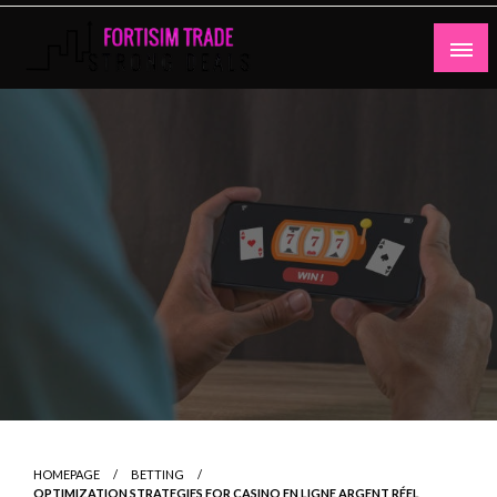
Skip
to
content
Strong Deals
Fortisim Trade
HOMEPAGE
BETTING
OPTIMIZATION STRATEGIES FOR CASINO EN LIGNE ARGENT RÉEL