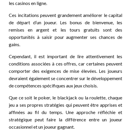
les casinos en ligne.
Ces incitations peuvent grandement améliorer le capital
de départ d’un joueur. Les bonus de bienvenue, les
remises en argent et les tours gratuits sont des
opportunités à saisir pour augmenter ses chances de
gains.
Cependant, il est important de lire attentivement les
conditions associées à ces offres, car certaines peuvent
comporter des exigences de mise élevées. Les joueurs
devraient également se concentrer sur le développement
de compétences spécifiques aux jeux choisis.
Que ce soit le poker, le blackjack ou la roulette, chaque
jeu a ses propres stratégies qui peuvent être apprises et
affinées au fil du temps. Une approche réfléchie et
stratégique peut faire la différence entre un joueur
occasionnel et un joueur gagnant.