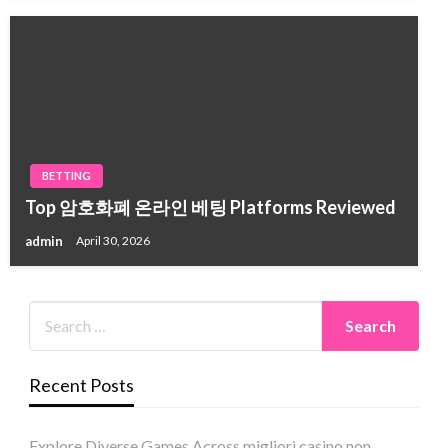
BETTING
Top 암호화폐 온라인 베팅 Platforms Reviewed
admin
April 30, 2026
Recent Posts
Explore Diverse Games Across migliori casino non