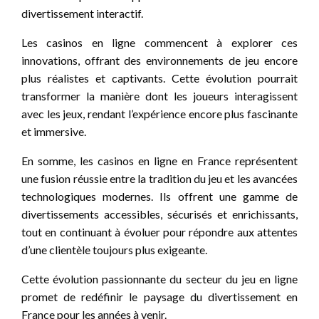
divertissement interactif.
Les casinos en ligne commencent à explorer ces
innovations, offrant des environnements de jeu encore
plus réalistes et captivants. Cette évolution pourrait
transformer la manière dont les joueurs interagissent
avec les jeux, rendant l’expérience encore plus fascinante
et immersive.
En somme, les casinos en ligne en France représentent
une fusion réussie entre la tradition du jeu et les avancées
technologiques modernes. Ils offrent une gamme de
divertissements accessibles, sécurisés et enrichissants,
tout en continuant à évoluer pour répondre aux attentes
d’une clientèle toujours plus exigeante.
Cette évolution passionnante du secteur du jeu en ligne
promet de redéfinir le paysage du divertissement en
France pour les années à venir.