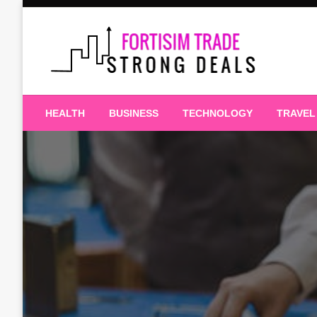
Skip
to
content
Strong Deals
Fortisim Trade
HEALTH
BUSINESS
TECHNOLOGY
TRAVEL