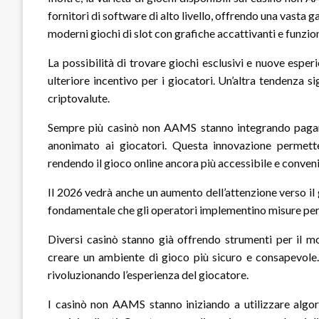
fornitori di software di alto livello, offrendo una vasta g
moderni giochi di slot con grafiche accattivanti e funzion
La possibilità di trovare giochi esclusivi e nuove espe
ulteriore incentivo per i giocatori. Un’altra tendenza s
criptovalute.
Sempre più casinò non AAMS stanno integrando pagame
anonimato ai giocatori. Questa innovazione permette 
rendendo il gioco online ancora più accessibile e conven
Il 2026 vedrà anche un aumento dell’attenzione verso il
fondamentale che gli operatori implementino misure per g
Diversi casinò stanno già offrendo strumenti per il mo
creare un ambiente di gioco più sicuro e consapevole. In
rivoluzionando l’esperienza del giocatore.
I casinò non AAMS stanno iniziando a utilizzare algori