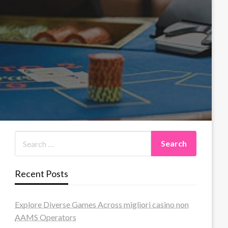
Recent Posts
Explore Diverse Games Across migliori casino non
AAMS Operators