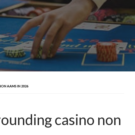
ON AAMS IN 2026
rounding casino non