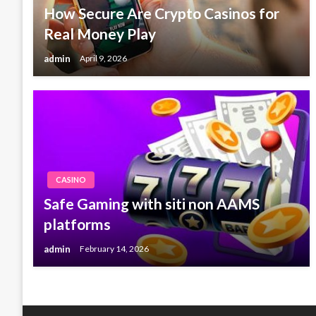
How Secure Are Crypto Casinos for
Real Money Play
admin
April 9, 2026
CASINO
Safe Gaming with siti non AAMS
platforms
admin
February 14, 2026