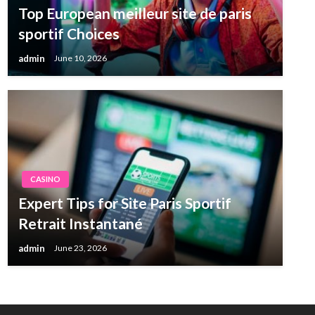
Top European meilleur site de paris
sportif Choices
admin
June 10, 2026
CASINO
Expert Tips for Site Paris Sportif
Retrait Instantané
admin
June 23, 2026