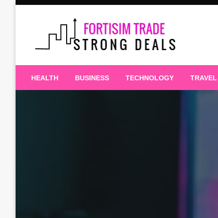
Skip
to
content
Strong Deals
Fortisim Trade
HEALTH
BUSINESS
TECHNOLOGY
TRAVEL