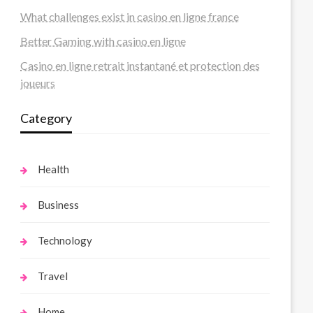
What challenges exist in casino en ligne france
Better Gaming with casino en ligne
Casino en ligne retrait instantané et protection des
joueurs
Category
Health
Business
Technology
Travel
Home