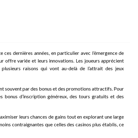
te ces dernières années, en particulier avec l’émergence de
ur offre variée et leurs innovations. Les joueurs apprécient
plusieurs raisons qui vont au-delà de l’attrait des jeux
nt souvent par des bonus et des promotions attractifs. Pour
des bonus d’inscription généreux, des tours gratuits et des
aximiser leurs chances de gains tout en explorant une large
oins contraignantes que celles des casinos plus établis, ce