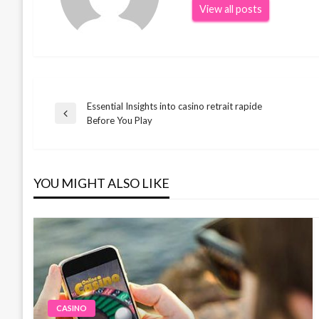
View all posts
Essential Insights into casino retrait rapide
Post
Previous
Before You Play
Post
navigation
YOU MIGHT ALSO LIKE
CASINO