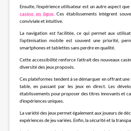
Ensuite, l’expérience utilisateur est un autre aspect qu
casino en ligne
. Ces établissements intègrent souv
conviviale et intuitive.
La navigation est facilitée, ce qui permet aux utilis
l’optimisation mobile est souvent une priorité, per
smartphones et tablettes sans perdre en qualité.
Cette accessibilité renforce l’attrait des nouveaux casi
diversité des jeux proposés.
Ces plateformes tendent à se démarquer en offrant une 
table, en passant par les jeux en direct. Les déve
établissements pour proposer des titres innovants et cap
d’expériences uniques.
La variété des jeux permet également aux joueurs de déc
expériences de jeu variées. Enfin, la sécurité et la trans