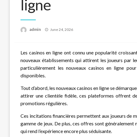
ligne
Posted
admin
June 24, 2026
on
Les casinos en ligne ont connu une popularité croissan
nouveaux établissements qui attirent les joueurs par le
particulièrement les nouveaux casinos en ligne pour 
disponibles.
Tout d’abord, les nouveaux casinos en ligne se démarque
attirer une clientèle fidèle, ces plateformes offrent 
promotions régulières.
Ces incitations financières permettent aux joueurs de m
gamme de jeux. De plus, ces offres sont généralement m
qui rend l’expérience encore plus séduisante.