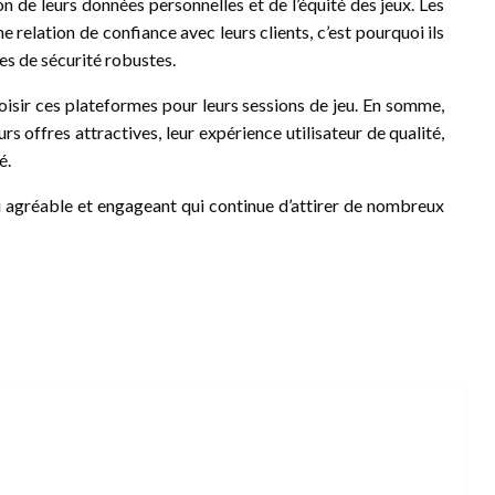
on de leurs données personnelles et de l’équité des jeux. Les
 relation de confiance avec leurs clients, c’est pourquoi ils
es de sécurité robustes.
hoisir ces plateformes pour leurs sessions de jeu. En somme,
rs offres attractives, leur expérience utilisateur de qualité,
é.
agréable et engageant qui continue d’attirer de nombreux